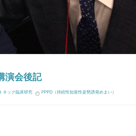
講演会後記
トネック臨床研究
PPPD（持続性知覚性姿勢誘発めまい）