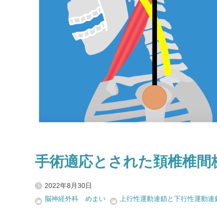
手術適応とされた頚椎椎間
2022年8月30日
脳神経外科 めまい
上行性運動連鎖と下行性運動連