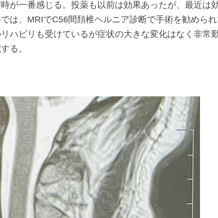
寝時が一番感じる。投薬も以前は効果あったが、最近は
では、MRIでC56間頚椎ヘルニア診断で手術を勧められ
のリハビリも受けているが症状の大きな変化はなく非常
院する。