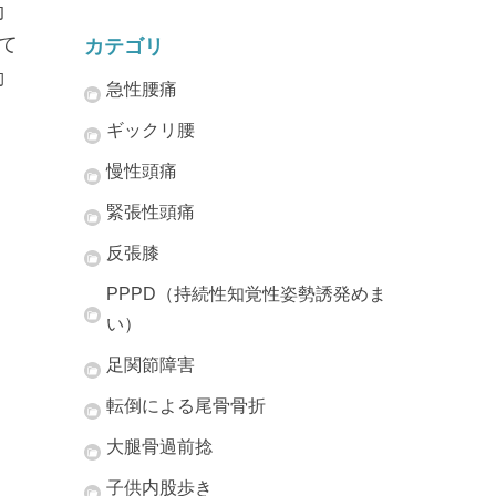
効
て
カテゴリ
勤
急性腰痛
ギックリ腰
慢性頭痛
緊張性頭痛
反張膝
PPPD（持続性知覚性姿勢誘発めま
い）
足関節障害
転倒による尾骨骨折
大腿骨過前捻
子供内股歩き