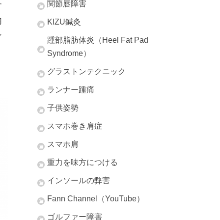
関節唇障害
す
内
KIZU鍼灸
ン
踵部脂肪体炎（Heel Fat Pad
Syndrome）
グラストンテクニック
ランナー踵痛
子供姿勢
スマホ巻き肩症
スマホ肩
重力を味方につける
インソールの弊害
Fann Channel（YouTube）
ゴルファー障害