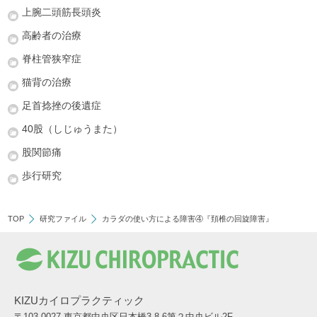
上腕二頭筋長頭炎
高齢者の治療
脊柱管狭窄症
猫背の治療
足首捻挫の後遺症
40股（しじゅうまた）
股関節痛
歩行研究
TOP
研究ファイル
カラダの使い方による障害④『頚椎の回旋障害』
KIZUカイロプラクティック
〒103-0027 東京都中央区日本橋3-8-6第２中央ビル2F