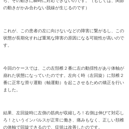
ら、その動きに瞬時に対応できないのです。（もしくは、関節
の動きがかみ合わない脱線が生じるのです）
これが、この患者の左に向けないなどの障害に繋がるし、この
状態が長期化すれば重篤な障害の原因になる可能性が高いので
す。
今回のケースでは、この左頚椎２番に左の動揺性があり体軸が
崩れた状態になっていたのです。左向く時（左回旋）に頚椎２
番に正常な滑り運動（軸運動）を起こさせるための矯正を行い
ました。
結果、左回旋時に左側の筋肉が収縮しろ！右側は伸びて対応し
ろ！というインパルスが正常に働き、痛みもなく、正しい頚椎
の体軸で回旋できるので、症状は改善したのです。