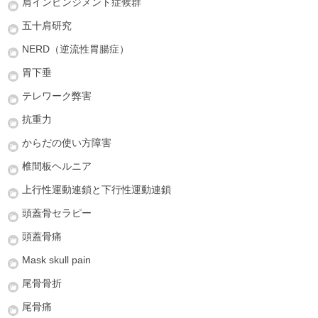
肩インピンジメント症候群
五十肩研究
NERD（逆流性胃腸症）
胃下垂
テレワーク弊害
抗重力
からだの使い方障害
椎間板ヘルニア
上行性運動連鎖と下行性運動連鎖
頭蓋骨セラピー
頭蓋骨痛
Mask skull pain
尾骨骨折
尾骨痛