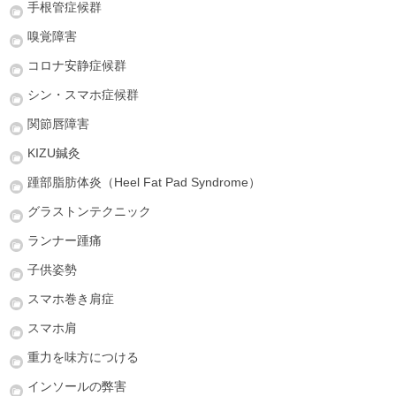
手根管症候群
嗅覚障害
コロナ安静症候群
シン・スマホ症候群
関節唇障害
KIZU鍼灸
踵部脂肪体炎（Heel Fat Pad Syndrome）
グラストンテクニック
ランナー踵痛
子供姿勢
スマホ巻き肩症
スマホ肩
重力を味方につける
インソールの弊害