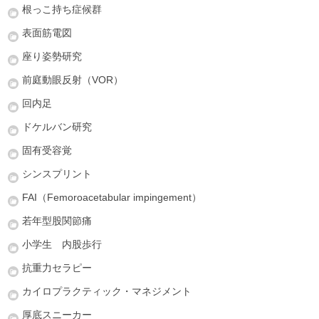
根っこ持ち症候群
表面筋電図
座り姿勢研究
前庭動眼反射（VOR）
回内足
ドケルバン研究
固有受容覚
シンスプリント
FAI（Femoroacetabular impingement）
若年型股関節痛
小学生 内股歩行
抗重力セラピー
カイロプラクティック・マネジメント
厚底スニーカー