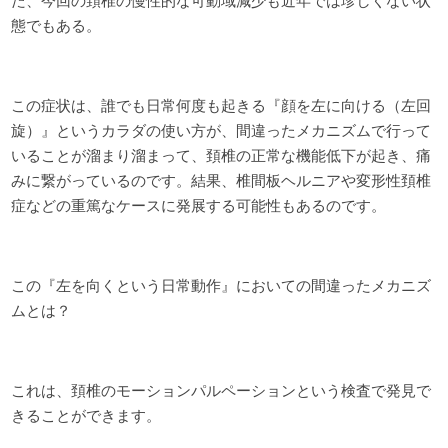
た、今回の頚椎の慢性的な可動域減少も近年では珍しくない状
態でもある。
この症状は、誰でも日常何度も起きる『顔を左に向ける（左回
旋）』というカラダの使い方が、間違ったメカニズムで行って
いることが溜まり溜まって、頚椎の正常な機能低下が起き、痛
みに繋がっているのです。結果、椎間板ヘルニアや変形性頚椎
症などの重篤なケースに発展する可能性もあるのです。
この『左を向くという日常動作』においての間違ったメカニズ
ムとは？
これは、頚椎のモーションパルペーションという検査で発見で
きることができます。