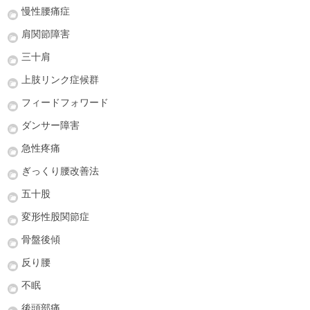
慢性腰痛症
肩関節障害
三十肩
上肢リンク症候群
フィードフォワード
ダンサー障害
急性疼痛
ぎっくり腰改善法
五十股
変形性股関節症
骨盤後傾
反り腰
不眠
後頭部痛