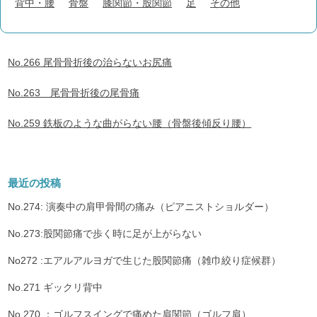
背中・腰
骨盤
膝関節・股関節
足
その他
No.266 尾骨骨折後の治らないお尻痛
No.263 尾骨骨折後の尾骨痛
No.259 鉄板のような曲がらない腰（骨盤後傾反り腰）
最近の投稿
No.274: 演奏中の肩甲骨間の痛み（ピアニストショルダー）
No.273:股関節痛で歩く時に足が上がらない
No272 :エアルアルヨガで生じた股関節痛（雑巾絞り症候群）
No.271 ギックリ背中
No.270 ：ゴルフスイングで痛めた肩関節（ゴルフ肩）