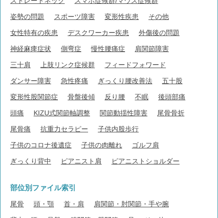
ストレートネック
スマホ症候群/マウス症候群
姿勢の問題
スポーツ障害
変形性疾患
その他
女性特有の疾患
デスクワーカー疾患
外傷後の問題
神経麻痺症状
側弯症
慢性腰痛症
肩関節障害
三十肩
上肢リンク症候群
フィードフォワード
ダンサー障害
急性疼痛
ぎっくり腰改善法
五十股
変形性股関節症
骨盤後傾
反り腰
不眠
後頭部痛
頭痛
KIZU式関節軸調整
関節動揺性障害
尾骨骨折
尾骨痛
抗重力セラピー
子供内股歩行
子供のコロナ後遺症
子供の肉離れ
ゴルフ肩
ぎっくり背中
ピアニスト肩
ピアニストショルダー
部位別ファイル索引
尾骨
頭・顎
首・肩
肩関節・肘関節・手や腕