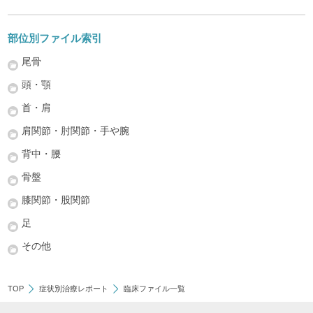
部位別ファイル索引
尾骨
頭・顎
首・肩
肩関節・肘関節・手や腕
背中・腰
骨盤
膝関節・股関節
足
その他
TOP
症状別治療レポート
臨床ファイル一覧