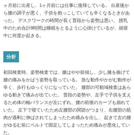
ヶ月前に出産し、1ヶ月前には仕事に復帰している。 出産後か
ら腰の調子が悪く、子供を抱っこしていても辛くなるときがあ
った。 デスクワークの時間が長く普段から姿勢は悪い。 授乳
中のため合計8時間は睡眠をとるように心掛けているが、就寝
中に何度か起きる。
分析
初回検査時、姿勢検査では、腰はやや前傾し、少し膝を曲げて
腰の痛みをかばう姿勢を取っている。 急な動作やかがむ動作が
辛く、歩行もゆっくりになっていた。 腰部の可動域検査はあら
ゆる動きで痛みが出ていた。 普段の姿勢や、左手で子供を支え
るため体の軸バランスが左にずれ、腰の前後のカーブも崩れて
いた。 左下で寝ていたため左腰部の関節がつまり、右腰部の筋
肉が過剰に伸ばされてしまったため痛みを出し、 起きて左の腰
がゆるむ前にベルトで固定してしまったため痛みが悪化してい
た。