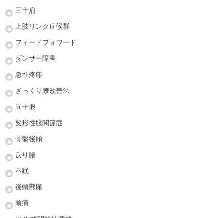
三十肩
上肢リンク症候群
フィードフォワード
ダンサー障害
急性疼痛
ぎっくり腰改善法
五十股
変形性股関節症
骨盤後傾
反り腰
不眠
後頭部痛
頭痛