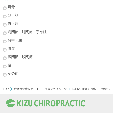
尾骨
頭・顎
首・肩
肩関節・肘関節・手や腕
背中・腰
骨盤
膝関節・股関節
足
その他
TOP
症状別治療レポート
臨床ファイル一覧
No.120 産後の腰痛 ～骨盤ベ