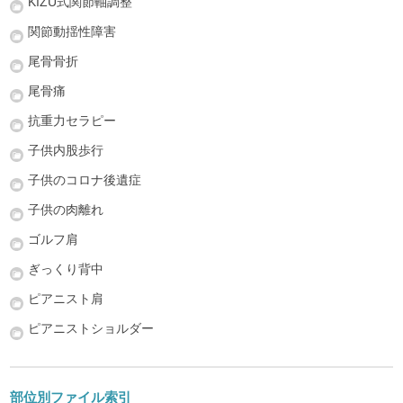
KIZU式関節軸調整
関節動揺性障害
尾骨骨折
尾骨痛
抗重力セラピー
子供内股歩行
子供のコロナ後遺症
子供の肉離れ
ゴルフ肩
ぎっくり背中
ピアニスト肩
ピアニストショルダー
部位別ファイル索引