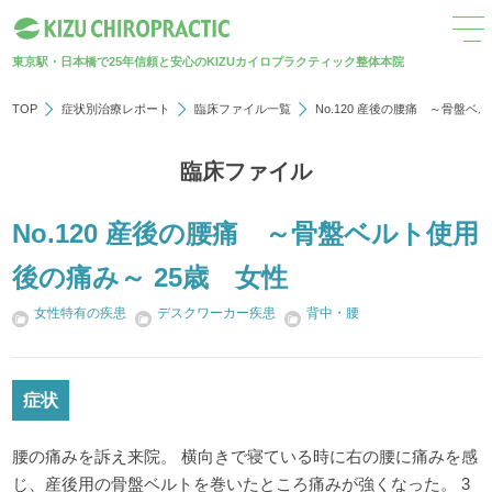
東京駅・日本橋で25年
信頼と安心のKIZUカイロプラクティック整体本院
TOP
症状別治療レポート
臨床ファイル一覧
No.120 産後の腰痛 ～骨盤ベ
臨床ファイル
No.120 産後の腰痛 ～骨盤ベルト使用
後の痛み～ 25歳 女性
女性特有の疾患
デスクワーカー疾患
背中・腰
症状
腰の痛みを訴え来院。 横向きで寝ている時に右の腰に痛みを感
じ、産後用の骨盤ベルトを巻いたところ痛みが強くなった。 3