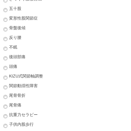
五十股
変形性股関節症
骨盤後傾
反り腰
不眠
後頭部痛
頭痛
KIZU式関節軸調整
関節動揺性障害
尾骨骨折
尾骨痛
抗重力セラピー
子供内股歩行