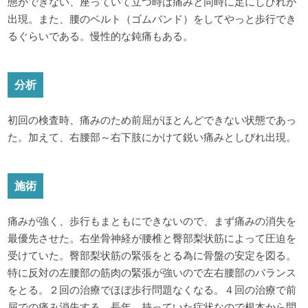
態ができない、座っていて立つ時は痛みと同時に足にしびれが
出現。また、腰のベルト（ゴムバンド）をしてやっと歩行でき
るぐらいである。慢性的な鈍痛もある。
分析
初回の検査時、痛みのため前屈がほとんどできない状態であっ
た。加えて、右腰部～右下肢にかけて鋭い痛みとしびれ出現。
施術
痛みが強く、歩行もまともにできないので、まず痛みの消失を
最優先させた。右坐骨神経が腰椎と臀部梨状筋によって圧迫を
受けていた。臀部梨状筋の緊張をとる為に骨盤の安定を図る。
特に反対の左腰部の筋肉の緊張が強いので左右腰部のバランス
をとる。２回の治療でほぼ歩行問題なくなる。４回の治療で前
屈での痛み消失する。長年、持っていた症状なので根本から問