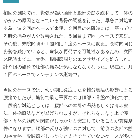
初回の施術では、緊張が強い腰部と殿部の筋を緩和して、体の
ゆがみの原因となっている背骨の調整を行った。早急に対処す
る為、週２回のペースで来院。２回目の来院時には、座ってい
る時の痛みが大分改善された。５回目まで同じペースで来院。
その後、来院間隔を１週間に１度のペースに変更。長時間同じ
姿勢を続けていると、症状が再発する可能性があるため、次回
来院時までに、骨盤、股関節周りのエクササイズを処方した。
計９回の施術で腰部の痛みは気にならなくなった。現在は、月
１回のペースでメンテナンス継続中。
今回のケースでは、幼少期に発症した脊椎分離症の影響による
腰痛でしたが、施術で最も重要なのは腰部・骨盤の強化です。
一般的な対処としては、腰部への牽引や温熱もしくは冷却療
法、体操療法などが挙げられますが、それらをこなす上で腰
部・骨盤の筋肉や関節がしっかりと安定していることが前提条
件になります。腰部の反りが強いのに対して、前側の腹部の筋
肉や骨盤・股関節がしっかりと支持できていないケースが多い