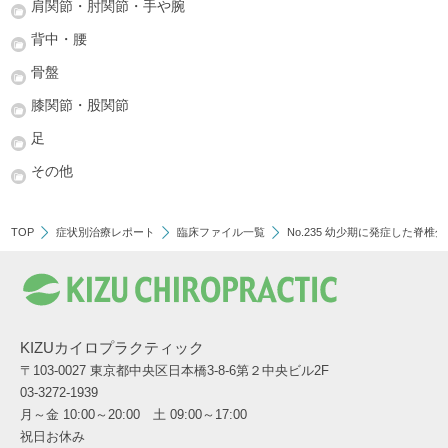
肩関節・肘関節・手や腕
背中・腰
骨盤
膝関節・股関節
足
その他
TOP
症状別治療レポート
臨床ファイル一覧
No.235 幼少期に発症した脊椎
KIZUカイロプラクティック
〒103-0027 東京都中央区日本橋3-8-6第２中央ビル2F
03-3272-1939
月～金 10:00～20:00 土 09:00～17:00
祝日お休み