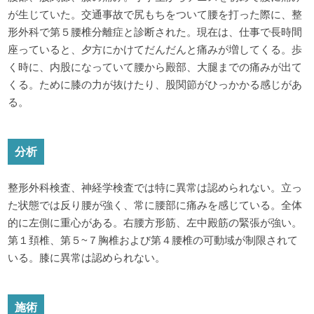
が生じていた。交通事故で尻もちをついて腰を打った際に、整
形外科で第５腰椎分離症と診断された。現在は、仕事で長時間
座っていると、夕方にかけてだんだんと痛みが増してくる。歩
く時に、内股になっていて腰から殿部、大腿までの痛みが出て
くる。ために膝の力が抜けたり、股関節がひっかかる感じがあ
る。
分析
整形外科検査、神経学検査では特に異常は認められない。立っ
た状態では反り腰が強く、常に腰部に痛みを感じている。全体
的に左側に重心がある。右腰方形筋、左中殿筋の緊張が強い。
第１頚椎、第５~７胸椎および第４腰椎の可動域が制限されて
いる。膝に異常は認められない。
施術