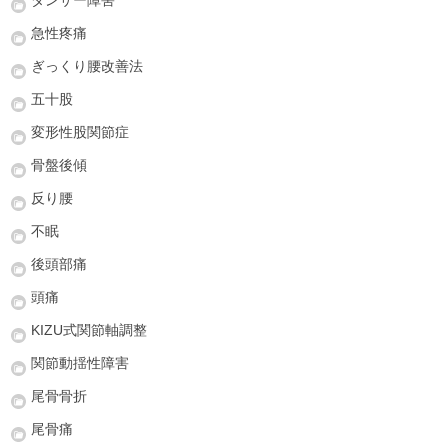
急性疼痛
ぎっくり腰改善法
五十股
変形性股関節症
骨盤後傾
反り腰
不眠
後頭部痛
頭痛
KIZU式関節軸調整
関節動揺性障害
尾骨骨折
尾骨痛