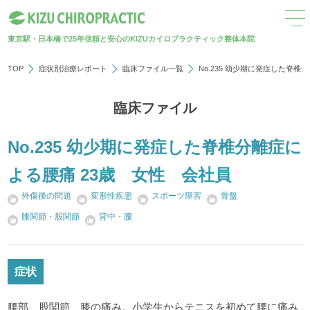
東京駅・日本橋で25年
信頼と安心のKIZUカイロプラクティック整体本院
TOP
症状別治療レポート
臨床ファイル一覧
No.235 幼少期に発症した脊椎
臨床ファイル
No.235 幼少期に発症した脊椎分離症に
よる腰痛 23歳 女性 会社員
外傷後の問題
変形性疾患
スポーツ障害
骨盤
膝関節・股関節
背中・腰
症状
腰部、股関節、膝の痛み。小学生からテニスを初めて腰に痛み