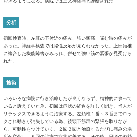
おきるようになる。病院では三叉神経痛と診断された。
分析
初回検査時、左耳の下付近の痛み、強い頭痛、噛む時の痛みが
あった。神経学検査では陽性反応が見られなかった。上部頚椎
に複合した機能障害がみられ、併せて強い筋の緊張が見受けら
れた。
施術
いろいろな病院に行き治療したが良くならず、精神的に参って
いると訴えていた為、初回は症状の経過を詳しく聞き、当人が
リラックスできるように治療する。左頚椎１番～３番までロッ
クされ動きが消失している為、後頭下筋群の緊張を取りなが
ら、可動性をつけていく。２回３回と治療するたびに痛みの場
所が変化し、５回の治療で症状改善する。その後、日頃の姿勢