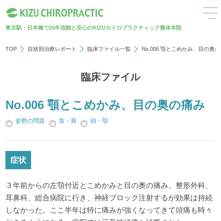
東京駅・日本橋で25年
信頼と安心のKIZUカイロプラクティック整体本院
TOP
症状別治療レポート
臨床ファイル一覧
No.006 顎とこめかみ、目の奥
臨床ファイル
No.006 顎とこめかみ、目の奥の痛み
姿勢の問題
首・肩
頭・顎
症状
３年前からの左顎付近とこめかみと目の奥の痛み。整形外科、
耳鼻科、総合病院に行き、神経ブロック注射するが効果は持続
しなかった。ここ半年は特に痛みが強くなってきて頭痛も時々