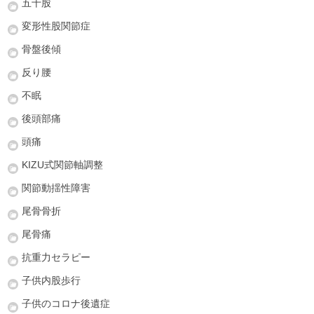
五十股
変形性股関節症
骨盤後傾
反り腰
不眠
後頭部痛
頭痛
KIZU式関節軸調整
関節動揺性障害
尾骨骨折
尾骨痛
抗重力セラピー
子供内股歩行
子供のコロナ後遺症