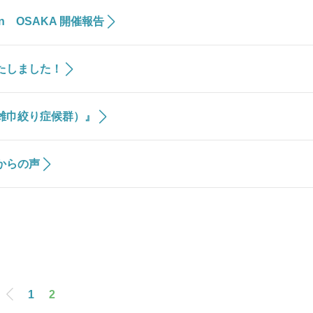
n OSAKA 開催報告
たしました！
雑巾絞り症候群）』
からの声
1
2