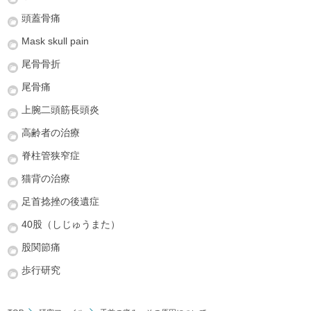
頭蓋骨痛
Mask skull pain
尾骨骨折
尾骨痛
上腕二頭筋長頭炎
高齢者の治療
脊柱管狭窄症
猫背の治療
足首捻挫の後遺症
40股（しじゅうまた）
股関節痛
歩行研究