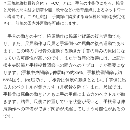
＊三角線維軟骨複合体（TFCC）とは、手首の小指側にある、橈骨
と尺骨の間を結ぶ靭帯や腱、軟骨などの軟部組織によるネットワー
ク構造です。この組織は、手関節に隣接する遠位橈尺関節を安定化
させ、前腕の回内外運動を可能にします。
手首の動きの中で、橈屈動作は橈屈と背屈の複合運動であ
り、また、尺屈動作は尺屈と手掌側への屈曲の複合運動であり
ます。この時の手根骨の連動する動きが手首の痛みの原因にな
っている可能性が高いのです。
また手首痛の改善には、上記手
根中央関節と手根橈骨関節への両方へのアプローチが重要にな
ります。(手根中央関節は伸展時の約35%、手根橈骨関節は約
65%担う。)橈屈では、手根骨は伸展の動きとともに手掌側に出
る力のベクトルが働きます（月状骨を除く）また、尺屈では、
手根骨は屈曲の動きとともに手の甲側に出る力のベクトルが働
きます。結果、尺側に位置している状態が長いと、手根骨は伸
展動作への準備ができず関節が拘縮してしまう可能性があるの
です。