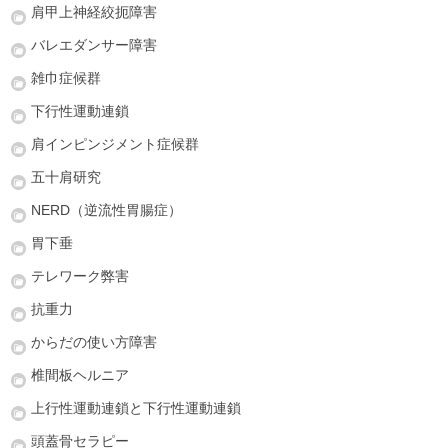
肩甲上神経絞扼障害
バレエダンサー障害
雑巾症候群
下行性運動連鎖
肩インピンジメント症候群
五十肩研究
NERD（逆流性胃腸症）
胃下垂
テレワーク弊害
抗重力
からだの使い方障害
椎間板ヘルニア
上行性運動連鎖と下行性運動連鎖
頭蓋骨セラピー