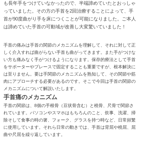
も長年手をつけていなかったので、半端諦めていたとおっしゃ
っていました。
その方の手首を2回治療することによって、手
首が90度曲がり手を床につくことが可能になりました。ご本人
は諦めていた手首の可動域が改善し大変驚いていました！
手首の痛みは手首の関節のメカニズムを理解して、それに対して正
しく介入すれば曲がらない手首も曲がってきます。また手がつけな
い方も痛みなく手がつけるようになります。保存的療法として手首
をサポーターやブレースで固定することも重要ですが、根本解決に
は至りません。要は手関節のメカニズムを熟知して、その関節や筋
肉にアプローチする必要があるのです。そこで今回は手首の関節の
メカニズムについて解説いたします。
手首痛のメカニズム
手首の関節は、8個の手根骨（豆状骨含む）と橈骨、尺骨で関節さ
れています。パソコンやスマホはもちろんのこと、炊事、洗濯、掃
除そして食事の時の箸、フォーク、グラスを持つ時など、日常頻繁
に使用しています。それら日常の動きでは、手首は背屈や橈屈、屈
曲や尺屈を繰り返しています。