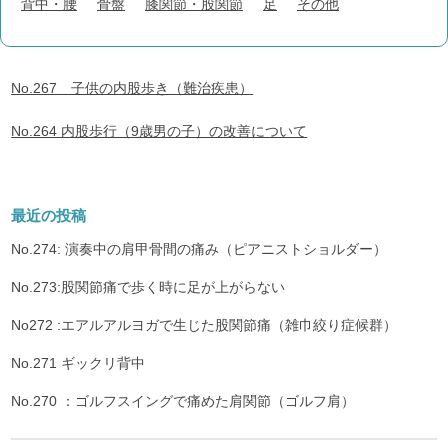
背中・腰
骨盤
膝関節・股関節
足
その他
No.267 子供の内股歩き（難治疾患）
No.264 内股歩行（9歳男の子）の改善について
最近の投稿
No.274: 演奏中の肩甲骨間の痛み（ピアニストショルダー）
No.273:股関節痛で歩く時に足が上がらない
No272 :エアルアルヨガで生じた股関節痛（雑巾絞り症候群）
No.271 ギックリ背中
No.270 ：ゴルフスイングで痛めた肩関節（ゴルフ肩）