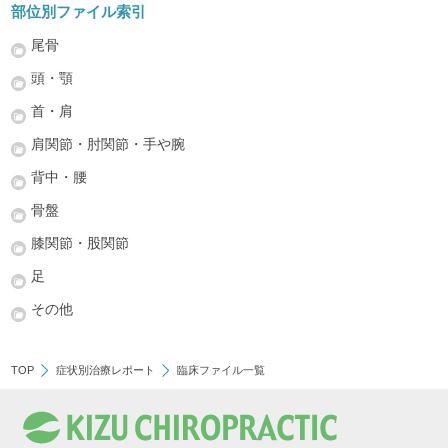
部位別ファイル索引
尾骨
頭・顎
首・肩
肩関節・肘関節・手や腕
背中・腰
骨盤
膝関節・股関節
足
その他
TOP
症状別治療レポート
臨床ファイル一覧