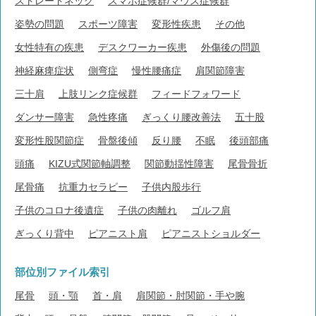
ストレートネック
スマホ症候群/マウス症候群
姿勢の問題
スポーツ障害
変形性疾患
その他
女性特有の疾患
デスクワーカー疾患
外傷後の問題
神経麻痺症状
側弯症
慢性腰痛症
肩関節障害
三十肩
上肢リンク症候群
フィードフォワード
ダンサー障害
急性疼痛
ぎっくり腰改善法
五十股
変形性股関節症
骨盤後傾
反り腰
不眠
後頭部痛
頭痛
KIZU式関節軸調整
関節動揺性障害
尾骨骨折
尾骨痛
抗重力セラピー
子供内股歩行
子供のコロナ後遺症
子供の肉離れ
ゴルフ肩
ぎっくり背中
ピアニスト肩
ピアニストショルダー
部位別ファイル索引
尾骨
頭・顎
首・肩
肩関節・肘関節・手や腕