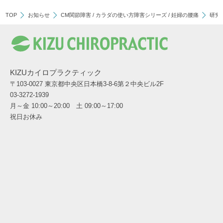
TOP
お知らせ
CM関節障害
/
カラダの使い方障害シリーズ
/
妊婦の腰痛
研究
KIZUカイロプラクティック
〒103-0027 東京都中央区日本橋3-8-6第２中央ビル2F
03-3272-1939
月～金 10:00～20:00 土 09:00～17:00
祝日お休み