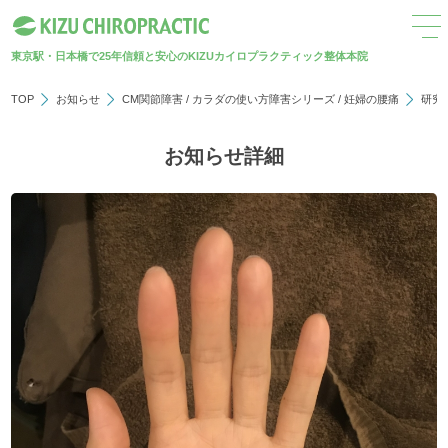
東京駅・日本橋で25年
信頼と安心のKIZUカイロプラクティック整体本院
TOP
お知らせ
CM関節障害
/
カラダの使い方障害シリーズ
/
妊婦の腰痛
研究
お知らせ詳細