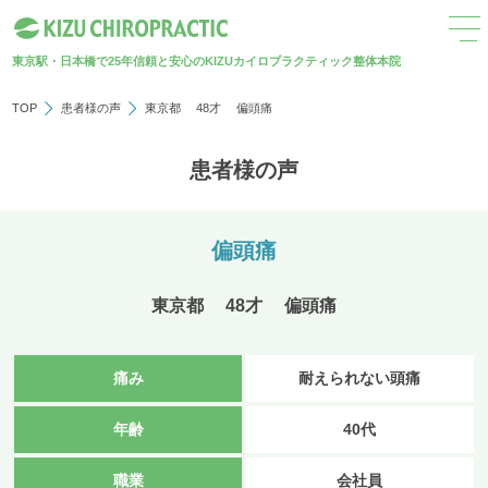
東京駅・日本橋で25年
信頼と安心のKIZUカイロプラクティック整体本院
TOP
患者様の声
東京都 48才 偏頭痛
患者様の声
偏頭痛
東京都 48才 偏頭痛
痛み
耐えられない頭痛
年齢
40代
職業
会社員