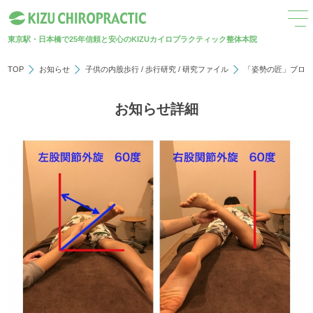
東京駅・日本橋で25年
信頼と安心のKIZUカイロプラクティック整体本院
TOP
お知らせ
子供の内股歩行
/
歩行研究
/
研究ファイル
「姿勢の匠」ブロ
お知らせ詳細