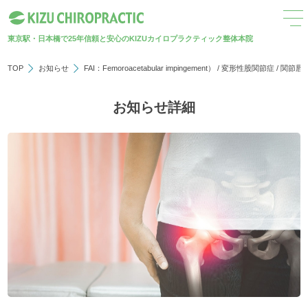
東京駅・日本橋で25年
信頼と安心のKIZUカイロプラクティック整体本院
TOP
お知らせ
FAI：Femoroacetabular impingement）
/
変形性股関節症
/
関節唇
お知らせ詳細