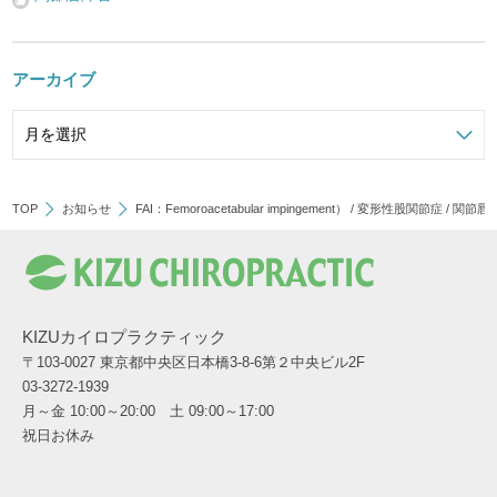
アーカイブ
TOP
お知らせ
FAI：Femoroacetabular impingement）
/
変形性股関節症
/
関節唇
KIZUカイロプラクティック
〒103-0027 東京都中央区日本橋3-8-6第２中央ビル2F
03-3272-1939
月～金 10:00～20:00 土 09:00～17:00
祝日お休み