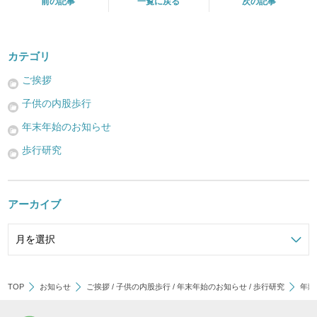
前の記事
一覧に戻る
次の記事
カテゴリ
ご挨拶
子供の内股歩行
年末年始のお知らせ
歩行研究
アーカイブ
TOP
お知らせ
ご挨拶
/
子供の内股歩行
/
年末年始のお知らせ
/
歩行研究
年頭