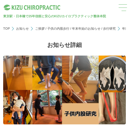
東京駅・日本橋で25年
信頼と安心のKIZUカイロプラクティック整体本院
TOP
お知らせ
ご挨拶
/
子供の内股歩行
/
年末年始のお知らせ
/
歩行研究
年頭
お知らせ詳細