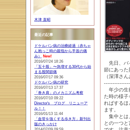
木津 直昭
最近の記事
ドケルバン病の治療経過（赤ちゃ
ん抱っこ時の親指から手首の痛
み）
New!
2016/07/24 18:26
先日、バイ
「五十股」〜急増する30代から始
節にあった
まる股関節痛
（深澤さん
2016/07/17 09:36
ドケルバン病の研究
--------------
2016/07/13 17:37
年少の生徒
「巻き肩」のメカニズム考察
た時の様子
2016/07/10 09:22
ればするほ
Director's ブログ リニューア
ル！！
ます。
2016/01/13 11:44
集中とは、
「血管を強くする歩き方」新刊出
との一つと
版のきっかけ
2014/07/09 09:59
です。注意