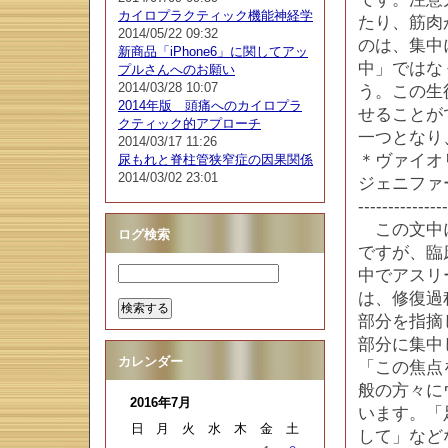
カイロプラクティック機能神経学
たり、筋肉
2014/05/22 09:32
のは、集中
新商品「iPhone6」に関してアッ
中」ではな
プルさんへのお願い
2014/03/28 10:07
う。この生
2014年版 頭痛へのカイロプラ
せることが
クティック的アプローチ
一つとなり
2014/03/17 11:26
＊ヴァイオ
尿もれと脊柱管狭窄症の因果関係
2014/03/02 23:01
ジェニファ
---------------
この文中に
ログ検索
ですが、臨
中でアスリ
は、修復過
部分を指摘
部分に集中
カレンダー
「この焦点
般の方々に
2016年7月
います。「
日
月
火
水
木
金
土
して」など