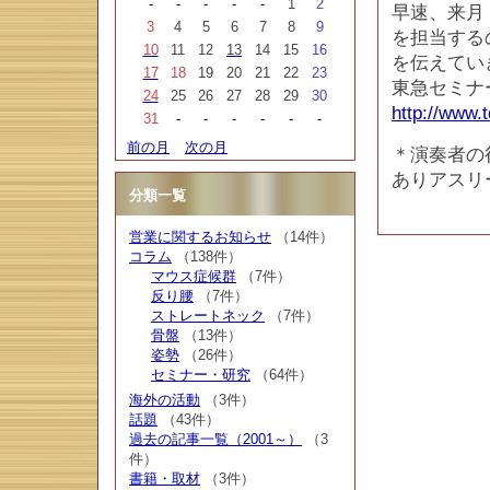
-
-
-
-
-
1
2
早速、来月
3
4
5
6
7
8
9
を担当する
10
11
12
13
14
15
16
を伝えてい
17
18
19
20
21
22
23
東急セミナ
24
25
26
27
28
29
30
http://www.
31
-
-
-
-
-
-
前の月
次の月
＊演奏者の
ありアスリ
分類一覧
営業に関するお知らせ
（14件）
コラム
（138件）
マウス症候群
（7件）
反り腰
（7件）
ストレートネック
（7件）
骨盤
（13件）
姿勢
（26件）
セミナー・研究
（64件）
海外の活動
（3件）
話題
（43件）
過去の記事一覧（2001～）
（3
件）
書籍・取材
（3件）