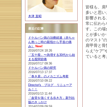
皆様も、肩
多いと思い
木津 直昭
影響される
常に伝わら
最近の記事
す。この場
とが多いか
ドケルバン病の治療経過（赤ちゃ
のマスト”
ん抱っこ時の親指から手首の痛
肩甲骨と骨
み）
New!
2016/07/24 18:26
らえ“ケア
「五十股」〜急増する30代から始
ていると考
まる股関節痛
2016/07/17 09:36
ドケルバン病の研究
2016/07/13 17:37
「巻き肩」のメカニズム考察
2016/07/10 09:22
Director's ブログ リニューア
ル！！
2016/01/13 11:44
「血管を強くする歩き方」新刊出
版のきっかけ
2014/07/09 09:59