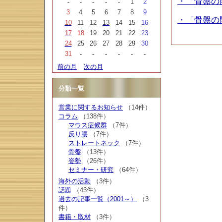
・「骨盤の
-
-
-
-
-
1
2
3
4
5
6
7
8
9
・「骨盤の
10
11
12
13
14
15
16
17
18
19
20
21
22
23
24
25
26
27
28
29
30
31
-
-
-
-
-
-
前の月
次の月
分類一覧
営業に関するお知らせ
（14件）
コラム
（138件）
マウス症候群
（7件）
反り腰
（7件）
ストレートネック
（7件）
骨盤
（13件）
姿勢
（26件）
セミナー・研究
（64件）
海外の活動
（3件）
話題
（43件）
過去の記事一覧（2001～）
（3
件）
書籍・取材
（3件）