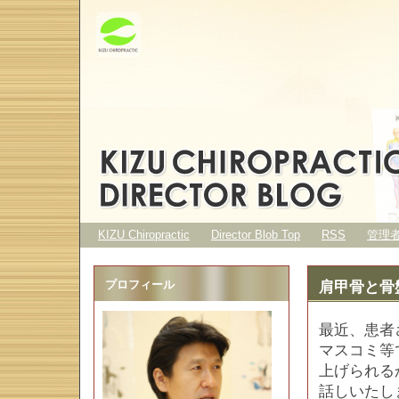
KIZU Chiropractic
Director Blob Top
RSS
管理
プロフィール
肩甲骨と骨
最近、患者
マスコミ等
上げられる
話しいたし