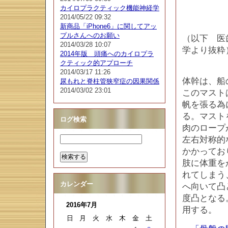
カイロプラクティック機能神経学
2014/05/22 09:32
新商品「iPhone6」に関してアッ
プルさんへのお願い
（以下 医歯
2014/03/28 10:07
学より抜粋
2014年版 頭痛へのカイロプラ
クティック的アプローチ
2014/03/17 11:26
体幹は、船
尿もれと脊柱管狭窄症の因果関係
2014/03/02 23:01
このマスト
帆を張る為
る。マスト
ログ検索
肉のロープ
左右対称的
かかってお
肢に体重を
れてしまう
カレンダー
へ向いて凸
度凸となる
2016年7月
用する。
日
月
火
水
木
金
土