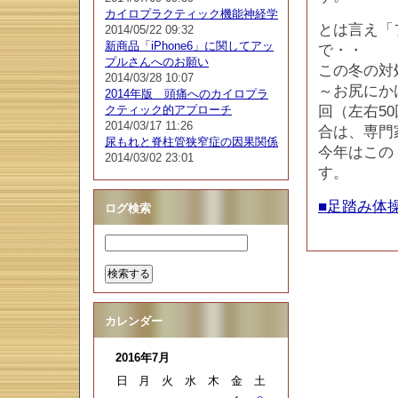
カイロプラクティック機能神経学
とは言え「
2014/05/22 09:32
新商品「iPhone6」に関してアッ
で・・
プルさんへのお願い
この冬の対
2014/03/28 10:07
～お尻にか
2014年版 頭痛へのカイロプラ
クティック的アプローチ
回（左右5
2014/03/17 11:26
合は、専門
尿もれと脊柱管狭窄症の因果関係
今年はこの
2014/03/02 23:01
す。
■足踏み体
ログ検索
カレンダー
2016年7月
日
月
火
水
木
金
土