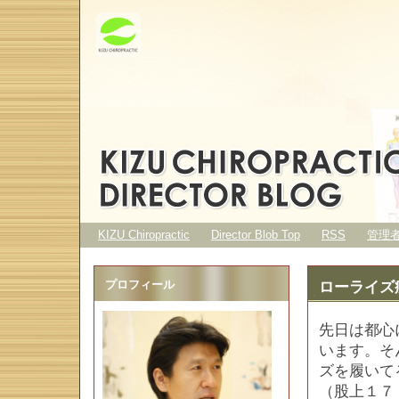
KIZU Chiropractic
Director Blob Top
RSS
管理
プロフィール
ローライズ
先日は都心
います。そ
ズを履いて
（股上１７