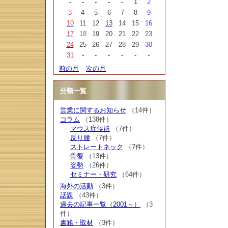
-
-
-
-
-
1
2
3
4
5
6
7
8
9
10
11
12
13
14
15
16
17
18
19
20
21
22
23
24
25
26
27
28
29
30
31
-
-
-
-
-
-
前の月
次の月
分類一覧
営業に関するお知らせ
（14件）
コラム
（138件）
マウス症候群
（7件）
反り腰
（7件）
ストレートネック
（7件）
骨盤
（13件）
姿勢
（26件）
セミナー・研究
（64件）
海外の活動
（3件）
話題
（43件）
過去の記事一覧（2001～）
（3
件）
書籍・取材
（3件）