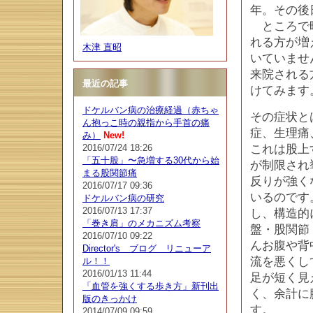
年。その後
ところで昨
れる方が増
木津 直昭
いていませ
来院される
最近の記事
けてみます
ドケルバン病の治療経過（赤ちゃ
その症状と
ん抱っこ時の親指から手首の痛
症、生理痛
み）
New!
2016/07/24 18:26
これは股上
「五十股」〜急増する30代から始
が制限され
まる股関節痛
反りが強く
2016/07/17 09:36
いるのです
ドケルバン病の研究
2016/07/13 17:37
し、構造的
「巻き肩」のメカニズム考察
盤・股関節
2016/07/10 09:22
んお腹や背
Director's ブログ リニューア
流を悪くし
ル！！
2016/01/13 11:44
足が短く見
「血管を強くする歩き方」新刊出
く、余計に
版のきっかけ
す。
2014/07/09 09:59