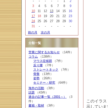
-
-
-
-
-
1
2
3
4
5
6
7
8
9
10
11
12
13
14
15
16
17
18
19
20
21
22
23
24
25
26
27
28
29
30
31
-
-
-
-
-
-
前の月
次の月
分類一覧
営業に関するお知らせ
（14件）
コラム
（138件）
マウス症候群
（7件）
反り腰
（7件）
ストレートネック
（7件）
骨盤
（13件）
姿勢
（26件）
セミナー・研究
（64件）
海外の活動
（3件）
話題
（43件）
過去の記事一覧（2001～）
（3
このイラス
件）
書籍・取材
（3件）
示していま