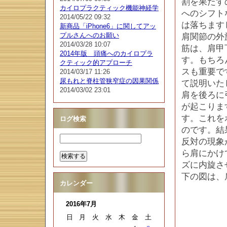
割を果たす
カイロプラクティック機能神経学
へのシフト
2014/05/22 09:32
は落ちます
新商品「iPhone6」に関してアッ
プルさんへのお願い
肩関節の外
2014/03/28 10:07
筋は、肩甲
2014年版 頭痛へのカイロプラ
す。もちろ
クティック的アプローチ
スも重要で
2014/03/17 11:26
尿もれと脊柱管狭窄症の因果関係
て説明いた
2014/03/02 23:01
肩を後ろに
が起こりま
す。これを
ログ検索
のです。結
反対の現象
ら肩にかけ
ズに内旋さ
下の図は、
カレンダー
2016年7月
日
月
火
水
木
金
土