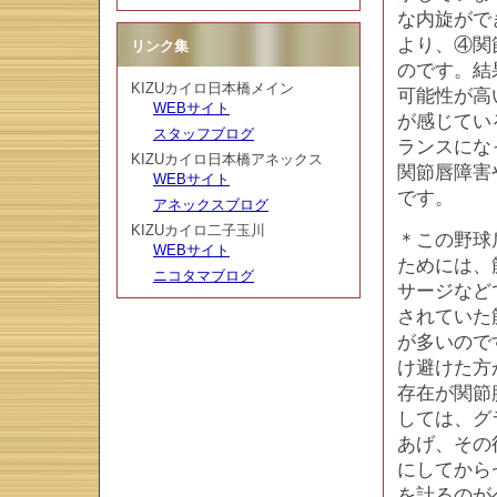
な内旋がで
より、④関
リンク集
のです。結
KIZUカイロ日本橋メイン
可能性が高
WEBサイト
が感じてい
スタッフブログ
ランスにな
KIZUカイロ日本橋アネックス
関節唇障害
WEBサイト
です。
アネックスブログ
KIZUカイロ二子玉川
＊この野球
WEBサイト
ためには、
ニコタマブログ
サージなど
されていた
が多いので
け避けた方
存在が関節
しては、グ
あげ、その
にしてから
を計るのが