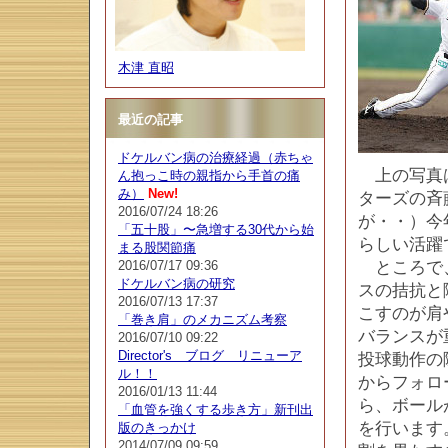
木津 直昭
最近の記事
ドケルバン病の治療経過（赤ちゃ
上の写真は
ん抱っこ時の親指から手首の痛
み）
New!
ターズの斉
2016/07/24 18:26
が・・）今
「五十股」〜急増する30代から始
らしい活躍
まる股関節痛
2016/07/17 09:36
ところで、
ドケルバン病の研究
スの拮抗と
2016/07/13 17:37
こすのが肩
「巻き肩」のメカニズム考察
バランスが
2016/07/10 09:22
Director's ブログ リニューア
投球動作の
ル！！
からフォロ
2016/01/13 11:44
ら、ボール
「血管を強くする歩き方」新刊出
を行います
版のきっかけ
2014/07/09 09:59