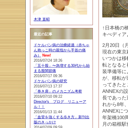
木津 直昭
↑日本橋の
キぺディア
最近の記事
2月20日（
ドケルバン病の治療経過（赤ちゃ
ん抱っこ時の親指から手首の痛
現在の東京
み）
New!
いつかは移
2016/07/24 18:26
転となると
「五十股」〜急増する30代から始
まる股関節痛
装準備等に
2016/07/17 09:36
が、移転が
ドケルバン病の研究
ってきたと
2016/07/13 17:37
ANNEX
「巻き肩」のメカニズム考察
2016/07/10 09:22
長であった
Director's ブログ リニューア
れから8年
ル！！
ANNEX
2016/01/13 11:44
「血管を強くする歩き方」新刊出
年架橋10
版のきっかけ
月の箱根駅
2014/07/09 09:59