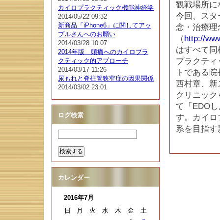
観戦場所に
カイロプラクティック機能神経学
今回、スタ
2014/05/22 09:32
新商品「iPhone6」に関してアッ
念・治療理
プルさんへのお願い
（
http://ww
2014/03/28 10:07
はすべて同
2014年版 頭痛へのカイロプラ
プラクティ
クティック的アプローチ
2014/03/17 11:26
トである院
尿もれと脊柱管狭窄症の因果関係
西村章、新
2014/03/02 23:01
クリニック
て「EDO
ログ検索
す。カイロ
系を目指す
カレンダー
2016年7月
日
月
火
水
木
金
土