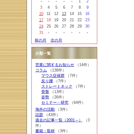
-
-
-
-
-
1
2
3
4
5
6
7
8
9
10
11
12
13
14
15
16
17
18
19
20
21
22
23
24
25
26
27
28
29
30
31
-
-
-
-
-
-
前の月
次の月
分類一覧
営業に関するお知らせ
（14件）
コラム
（138件）
マウス症候群
（7件）
反り腰
（7件）
ストレートネック
（7件）
骨盤
（13件）
姿勢
（26件）
セミナー・研究
（64件）
海外の活動
（3件）
話題
（43件）
過去の記事一覧（2001～）
（3
件）
書籍・取材
（3件）