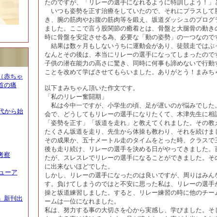
たのですが、「リレーの選手になれるように特訓しよう！」
いつも姿勢を正す治療をしていたので、それにプラスして
き、腕の筋肉やお腹の筋肉等を鍛え、坂道ダッシュのプログ
ました。ここで言う股関節の癒着とは、骨盤と大腿骨の動き
時に骨盤を安定させる為、必要な「動の姿勢」の一つなので
結果は数ヶ月もしないうちに運動会があり、徒競走ではぶ
なんとその後は、本当にリレーの選手になってしまったので
子供の潜在能力の高さに驚き、同時に何事も諦めないで行動
ことを改めて学ばさせてもらいました。ありがとう！まみち
（赤ちゃ
首の痛
以下まみちゃん頂いた作文です。
「私のリレー奮闘期」
私は今中一ですが、小学生の頃、足が遅いのが悩みでした
代から始
会で、どうしてもリレーの選手になりたくて、木津先生に相
「姿勢を正す」「坂道を走れ」と教えてくれました。その教
たくさん坂道を走り、先生から体操も教わり、それを続けま
その成果か、五十メートル走のタイムをとった時、クラスで
後も走り続け、リレーの選手を決める日がやってきました。
考察
たが、スレスレでリレーの選手になることができました。そ
に出来ないほどでした。
ニューア
しかし、リレーの選手になったのは良いですが、周りはみん
す。負けてしまうのではと不安に思った私は、リレーの選手
操と坂道練習しました。すると、リレー練習の時に他のチー
」新刊出
ームは一位になれました。
私は、努力する事の大切さを心から実感し、学びました。そ