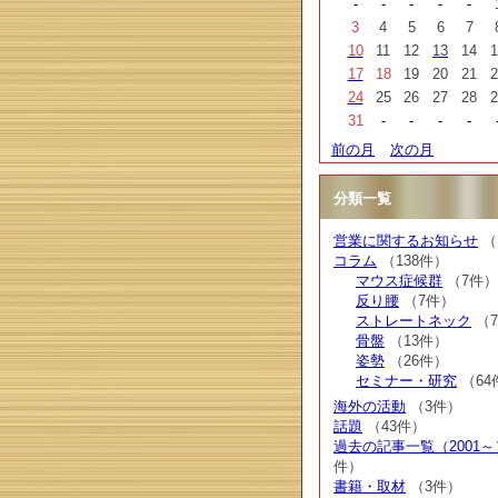
-
-
-
-
-
3
4
5
6
7
10
11
12
13
14
1
17
18
19
20
21
2
24
25
26
27
28
2
31
-
-
-
-
前の月
次の月
分類一覧
営業に関するお知らせ
（
コラム
（138件）
マウス症候群
（7件）
反り腰
（7件）
ストレートネック
（
骨盤
（13件）
姿勢
（26件）
セミナー・研究
（64
海外の活動
（3件）
話題
（43件）
過去の記事一覧（2001～
件）
書籍・取材
（3件）