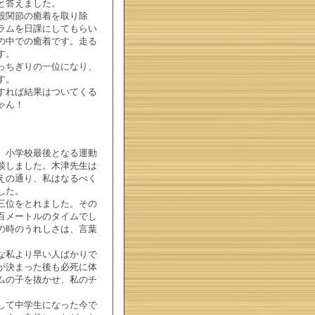
と答えました。
股関節の癒着を取り除
ラムを日課にしてもらい
の中での癒着です。走る
す。
っちぎりの一位になり、
す。
すれば結果はついてくる
ゃん！
。小学校最後となる運動
談しました。木津先生は
えの通り、私はなるべく
した。
三位をとれました。その
百メートルのタイムでし
の時のうれしさは、言葉
な私より早い人ばかりで
が決まった後も必死に体
ムの子を抜かせ、私のチ
して中学生になった今で