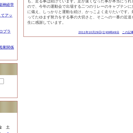
も、走る事は続けています。足が速くなった事が本当にうれ
能神経学
ので、今年の運動会で出場する二つのリレーのキャプテンに
に備え、しっかりと運動を続け、かっこよく走りたいです。
してアッ
ってたゆまず努力をする事の大切さと、そこへの一番の近道
生に感謝しています。
イロプラ
2011年10月29日(土)09時49分
この記事
因果関係
金
土