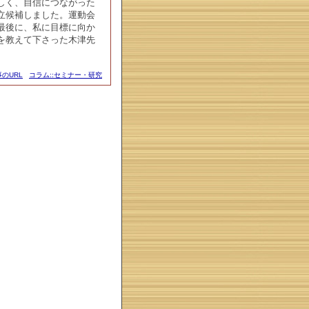
しく、自信につながった
立候補しました。運動会
最後に、私に目標に向か
を教えて下さった木津先
のURL
コラム::セミナー・研究