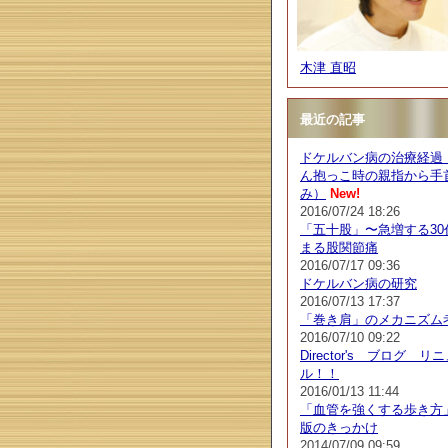
木津 直昭
最近の記事
ドケルバン病の治療経過
ん抱っこ時の親指から手
み）
New!
2016/07/24 18:26
「五十股」〜急増する30
まる股関節痛
2016/07/17 09:36
ドケルバン病の研究
2016/07/13 17:37
「巻き肩」のメカニズム
2016/07/10 09:22
Director's ブログ リ
ル！！
2016/01/13 11:44
「血管を強くする歩き方
版のきっかけ
2014/07/09 09:59