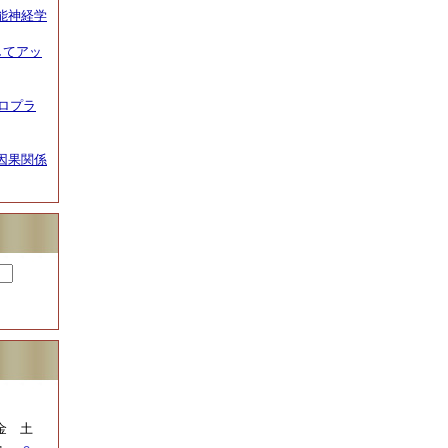
能神経学
してアッ
イロプラ
因果関係
金
土