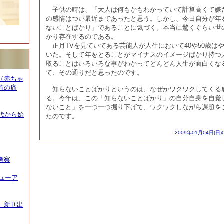
子供の時は、「大人は何もかもわかっていて計算高くて嫌
の感情はつい最近まであったと思う。しかし、今日自分が年
ないことばかり」であることに気づく。本当に驚くぐらい世
かり存在するのである。
正月TVを見ていてある芸能人が人生において40や50歳は
いた。そして年をとることがマイナスのイメージばかり持つ
取ることはいろいろな事がわかってどんどん人生が面白くな
て、その通りだと思ったのです。
（赤ちゃ
首の痛
知らないことばかりというのは、なぜかワクワクしてくる
る。今年は、この「知らないことばかり」の自分自身を自覚
ないこと」を一つ一つ掘り下げて、ワクワクしながら課題を
代から始
たのです。
2009年01月04日(日)
考察
ニューア
」新刊出