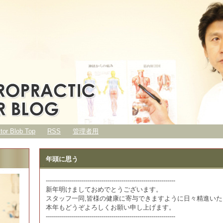
ctor Blob Top
RSS
管理者用
年頭に思う
-----------------------------------------------------------------
新年明けましておめでとうございます。
スタッフ一同,皆様の健康に寄与できますように日々精進い
本年もどうぞよろしくお願い申し上げます。
-----------------------------------------------------------------