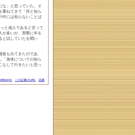
だな」と思っていた。そ
を重ねてきて「何と知ら
の中には知らないことば
やっと成人であると言って
人が多いが、実際に年を
ると話していたを聞い
感覚も出てきたのであ
し「身体についての知ら
こなして行きたいと思っ
09時40分
この記事のURL
話題