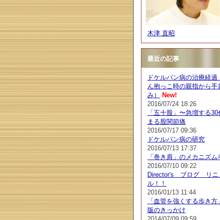
木津 直昭
最近の記事
ドケルバン病の治療経過
ん抱っこ時の親指から手
み）
New!
2016/07/24 18:26
「五十股」〜急増する30
まる股関節痛
2016/07/17 09:36
ドケルバン病の研究
2016/07/13 17:37
「巻き肩」のメカニズム
2016/07/10 09:22
Director's ブログ リ
ル！！
2016/01/13 11:44
「血管を強くする歩き方
版のきっかけ
2014/07/09 09:59