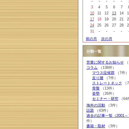
-
-
-
-
-
3
4
5
6
7
10
11
12
13
14
1
17
18
19
20
21
2
24
25
26
27
28
2
31
-
-
-
-
前の月
次の月
分類一覧
営業に関するお知らせ
（
コラム
（138件）
マウス症候群
（7件）
反り腰
（7件）
ストレートネック
（
骨盤
（13件）
姿勢
（26件）
セミナー・研究
（64
海外の活動
（3件）
話題
（43件）
過去の記事一覧（2001～
件）
書籍・取材
（3件）