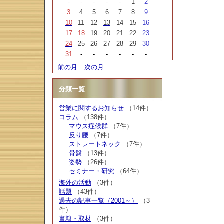
-
-
-
-
-
1
2
3
4
5
6
7
8
9
10
11
12
13
14
15
16
17
18
19
20
21
22
23
24
25
26
27
28
29
30
31
-
-
-
-
-
-
前の月
次の月
分類一覧
営業に関するお知らせ
（14件）
コラム
（138件）
マウス症候群
（7件）
反り腰
（7件）
ストレートネック
（7件）
骨盤
（13件）
姿勢
（26件）
セミナー・研究
（64件）
海外の活動
（3件）
話題
（43件）
過去の記事一覧（2001～）
（3
件）
書籍・取材
（3件）