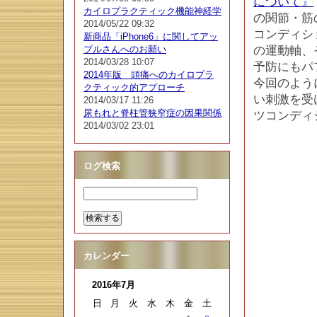
について』
カイロプラクティック機能神経学
の関節・筋
2014/05/22 09:32
コンディシ
新商品「iPhone6」に関してアッ
プルさんへのお願い
の運動軸、
2014/03/28 10:07
予防にもパ
2014年版 頭痛へのカイロプラ
今回のよう
クティック的アプローチ
い刺激を受
2014/03/17 11:26
尿もれと脊柱管狭窄症の因果関係
ツコンディ
2014/03/02 23:01
ログ検索
カレンダー
2016年7月
日
月
火
水
木
金
土