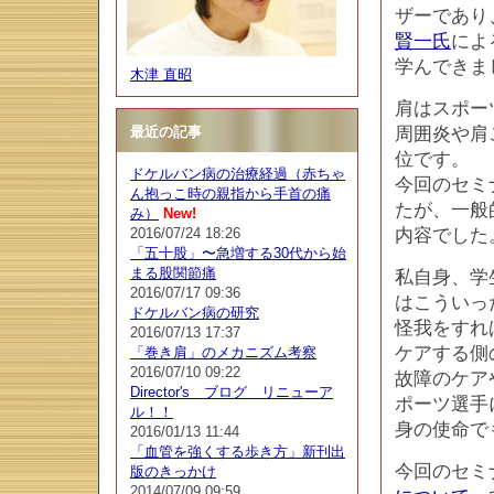
ザーであり
賢一氏
によ
学んできま
木津 直昭
肩はスポー
最近の記事
周囲炎や肩
位です。
ドケルバン病の治療経過（赤ちゃ
今回のセミ
ん抱っこ時の親指から手首の痛
たが、一般
み）
New!
2016/07/24 18:26
内容でした
「五十股」〜急増する30代から始
まる股関節痛
私自身、学
2016/07/17 09:36
はこういっ
ドケルバン病の研究
怪我をすれ
2016/07/13 17:37
ケアする側
「巻き肩」のメカニズム考察
2016/07/10 09:22
故障のケア
Director's ブログ リニューア
ポーツ選手
ル！！
身の使命で
2016/01/13 11:44
「血管を強くする歩き方」新刊出
今回のセミ
版のきっかけ
2014/07/09 09:59