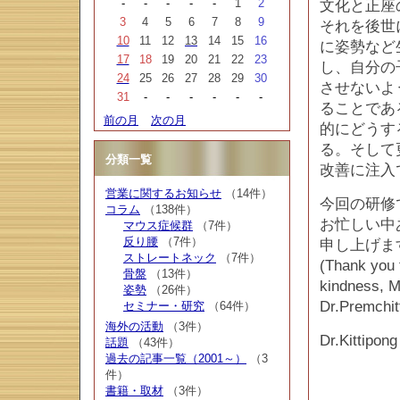
-
-
-
-
-
1
2
文化と正座
3
4
5
6
7
8
9
それを後世
10
11
12
13
14
15
16
に姿勢など
17
18
19
20
21
22
23
し、自分の
24
25
26
27
28
29
30
させないよ
31
-
-
-
-
-
-
ることであ
前の月
次の月
的にどうす
る。そして
分類一覧
改善に注入
営業に関するお知らせ
（14件）
今回の研修
コラム
（138件）
お忙しい中
マウス症候群
（7件）
反り腰
（7件）
申し上げま
ストレートネック
（7件）
(Thank you f
骨盤
（13件）
kindness, M
姿勢
（26件）
Dr.Premchit
セミナー・研究
（64件）
海外の活動
（3件）
Dr.Kittipong
話題
（43件）
過去の記事一覧（2001～）
（3
件）
書籍・取材
（3件）