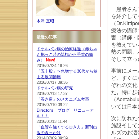
患者さんで
を紹介しても
木津 直昭
（Dr.Kit
療法の講師
最近の記事
害（講師・
を教えてい
ドケルバン病の治療経過（赤ちゃ
勢の問題、
ん抱っこ時の親指から手首の痛
そして立っ
み）
New!
2016/07/24 18:26
事前にメー
「五十股」〜急増する30代から始
まる股関節痛
ど、すぐに
2016/07/17 09:36
ぞれの文化
ドケルバン病の研究
た。特に歩行器
2016/07/13 17:37
（Acetab
「巻き肩」のメカニズム考察
2016/07/10 09:22
いては日本
Director's ブログ リニューア
ル！！
次に訪れたの
2016/01/13 11:44
施設そして
「血管を強くする歩き方」新刊出
ルズのお洒
版のきっかけ
2014/07/09 09:59