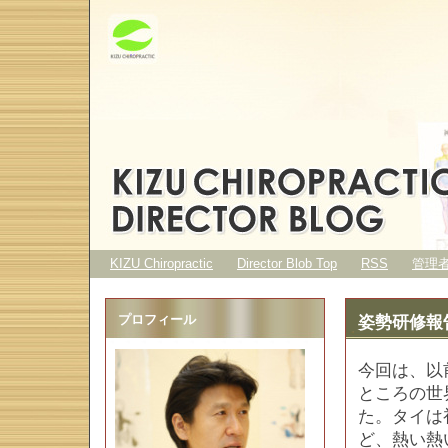
KIZU Chiropractic
Director Blob Top
RSS
管理
プロフィール
姿勢研修報告 i
今回は、以
ところの世
た。タイは
ど、熱い熱