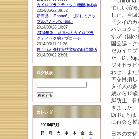
「Chiroma 
カイロプラクティック機能神経学
忙しい治療
2014/05/22 09:32
した。今回D
新商品「iPhone6」に関してアッ
プルさんへのお願い
「タイのカ
2014/03/28 10:07
バンコクに
2014年版 頭痛へのカイロプラ
すが（国の
クティック的アプローチ
国公認ドク
2014/03/17 11:26
尿もれと脊柱管狭窄症の因果関係
だカイロプ
2014/03/02 23:01
た。Dr.
ジオセラピ
わせ、また
ログ検索
アを目指し
タイ人の多
歳から10
脚防止、骨
きました。
カレンダー
Dr.Ru
に再会を誓
2016年7月
日
月
火
水
木
金
土
日本の文化