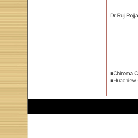
Dr.Ruj R
■Chiroma Cl
■Huachiew C
Script :
Web Diary Professional