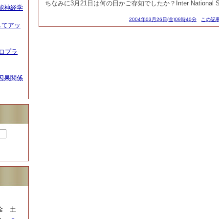
ちなみに3月21日は何の日かご存知でしたか？Inter National S
能神経学
2004年03月26日(金)09時40分
この記事
してアッ
イロプラ
因果関係
金
土