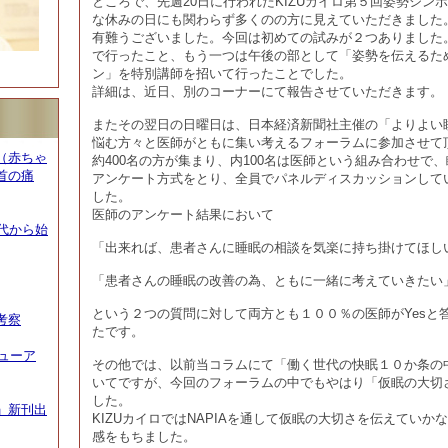
ところで、先週20日に行われたKIZUカイロ第５回姿勢シン
な休みの日にも関わらず多くのの方に見えていただきました
有難うございました。今回は初めての試みが２つありました。
で行ったこと、もう一つは午後の部として「姿勢を伝えるた
ン」を特別講師を招いて行ったことでした。
詳細は、近日、別のコーナーにて報告させていただきます。
またその翌日の日曜日は、日本経済新聞社主催の「よりよい
悩む方々と医師がともに集い考えるフォーラムに参加させて
（赤ちゃ
約400名の方が集まり、内100名は医師という組み合わせで
首の痛
アンケート方式をとり、全員でパネルディスカッションして
した。
医師のアンケート結果において
代から始
「出来れば、患者さんに睡眠の相談を気楽に持ち掛けてほし
「患者さんの睡眠の改善の為、ともに一緒に考えていきたい
という２つの質問に対して両方とも１００％の医師がYesと
考察
たです。
ニューア
その他では、以前当コラムにて「働く世代の快眠１０か条の
いてですが、今回のフォーラムの中でもやはり「仮眠の大切
した。
」新刊出
KIZUカイロではNAPIAを通して仮眠の大切さを伝えてい
感をもちました。