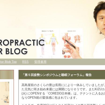
ctor Blob Top
RSS
管理者用
「第５回姿勢シンポジウムと睡眠フォーラム」報告
高島屋前のさくらの蕾は長雨ににより一休みしていましたが
た元気に咲き始め来週には満開になりそうです。またKIZUカイ
(火) にOPENする「COREDO日本橋」は、テナントに入
なりOPEN前の緊張感に包まれています。