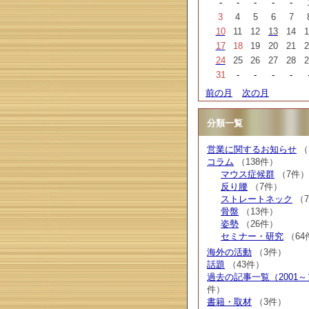
-
-
-
-
-
3
4
5
6
7
10
11
12
13
14
1
17
18
19
20
21
2
24
25
26
27
28
2
31
-
-
-
-
前の月
次の月
分類一覧
営業に関するお知らせ
（
コラム
（138件）
マウス症候群
（7件）
反り腰
（7件）
ストレートネック
（
骨盤
（13件）
姿勢
（26件）
セミナー・研究
（64
海外の活動
（3件）
話題
（43件）
過去の記事一覧（2001～
件）
書籍・取材
（3件）