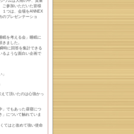
ポジウムは大雨の中、貴重
。ご参加いただいた皆様
１つは、会場をANNEX
めのプレゼンテーショ
睡眠を考える会」睡眠に
頂きました。
、瞬時に回答を集計できる
いるような面白い企画で
い」
」
答えて頂いたのは心強かっ
中」でもあった昼寝につ
さ」について触れていま
かなくてはと改めて強い使命