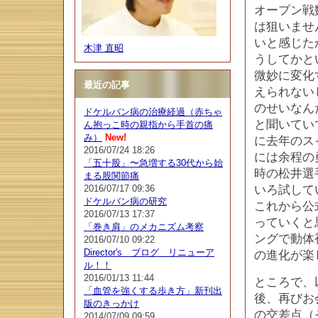
オープン戦
は狙いませ
いと感じた
木津 直昭
うしてかと
微妙に変化
最近の記事
えられない
のせいなん
ドケルバン病の治療経過（赤ちゃ
と聞いてい
ん抱っこ時の親指から手首の痛
み）
New!
に去年のス
2016/07/24 18:26
には余程の
「五十股」〜急増する30代から始
時の松井選
まる股関節痛
2016/07/17 09:36
いろ試して
ドケルバン病の研究
これから公
2016/07/13 17:37
っていくと
「巻き肩」のメカニズム考察
ングで動体
2016/07/10 09:22
Director's ブログ リニューア
の進化が楽
ル！！
2016/01/13 11:44
ところで、
「血管を強くする歩き方」新刊出
後、再びお
版のきっかけ
の交差点（
2014/07/09 09:59