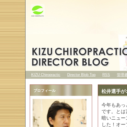
KIZU Chiropractic
Director Blob Top
RSS
管理
プロフィール
松井選手が
今年もあっ
です。とは
暗いニュー
した！オー