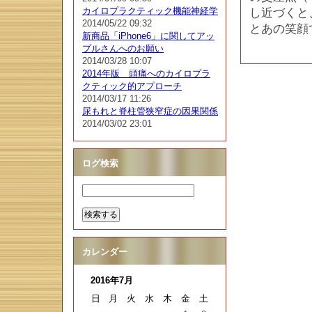
カイロプラクティック機能神経学
し近づくと
2014/05/22 09:32
とあの笑顔
新商品「iPhone6」に関してアッ
プルさんへのお願い
2014/03/28 10:07
2014年版 頭痛へのカイロプラ
クティック的アプローチ
2014/03/17 11:26
尿もれと脊柱管狭窄症の因果関係
2014/03/02 23:01
ログ検索
カレンダー
2016年7月
日
月
火
水
木
金
土