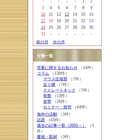
-
-
-
-
-
1
2
3
4
5
6
7
8
9
10
11
12
13
14
15
16
17
18
19
20
21
22
23
24
25
26
27
28
29
30
31
-
-
-
-
-
-
前の月
次の月
分類一覧
営業に関するお知らせ
（14件）
コラム
（138件）
マウス症候群
（7件）
反り腰
（7件）
ストレートネック
（7件）
骨盤
（13件）
姿勢
（26件）
セミナー・研究
（64件）
海外の活動
（3件）
話題
（43件）
過去の記事一覧（2001～）
（3
件）
書籍・取材
（3件）